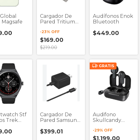
 Global
Cargador De
Audífonos Enok
5 Magsafe
Pared Tritium
Bluetooth
Air Ta10 Blanco
-
23
% OFF
9.00
$449.00
2 Puertos Usb +
Cable Tipo C
$169.00
$219.00
GRATIS
twatch Stf
Cargador De
Audifono
os Trek
Pared Samsung
Skullcandy
o
1510x Negro 1
Push Active
-
29
% OFF
9.00
$399.01
Puerto Usb C +
True Black True
Cable Tipo C 15w
Wireless
$1,199.00