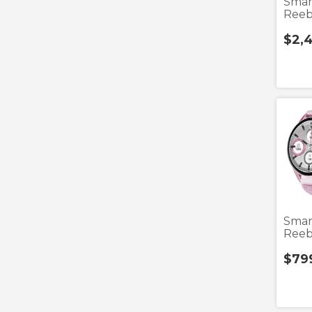
Smar
Reeb
Eb N
$2,
Audí
Smar
Reeb
LS
$79