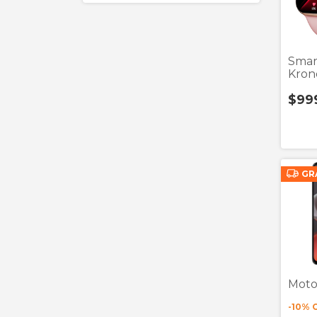
Smar
Kron
Rosa 
$99
GR
Moto
-
10
% 