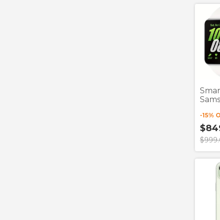
Smar
Sams
Fit 3 
-
15
% 
$84
$999