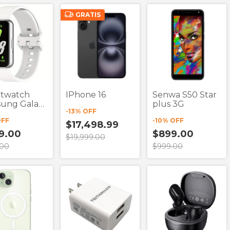
GRATIS
twatch
IPhone 16
Senwa S50 Star
ung Galaxy
plus 3G
-
13
% OFF
1.6"
OFF
-
10
% OFF
$17,498.99
9.00
$899.00
$19,999.00
.00
$999.00