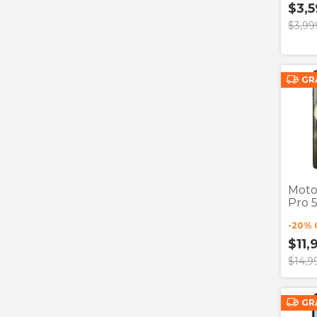
$3,
$3,99
GR
Moto
Pro 
-
20
% 
$11,
$14,9
GR