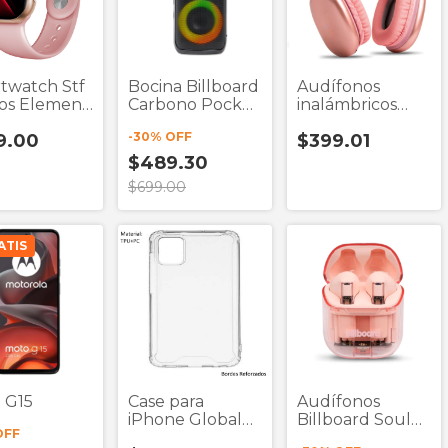
twatch Stf
Bocina Billboard
Audífonos
os Element
Carbono Pocket
inalámbricos
1.75"
Led 2"X2 Negro
STF Aurum tipo
-
30
% OFF
9.00
$399.01
Bluetooth
diadema
bluetooth
$489.30
$699.00
ATIS
 G15
Case para
Audífonos
iPhone Global
Billboard Soul
OFF
Plus
Clear Rosa True