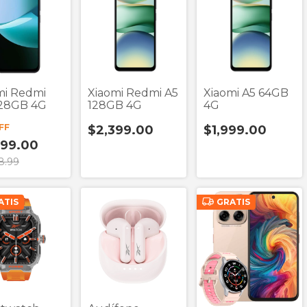
mi Redmi
Xiaomi Redmi A5
Xiaomi A5 64GB
128GB 4G
128GB 4G
4G
FF
$2,399.00
$1,999.00
799.00
8.99
ATIS
GRATIS