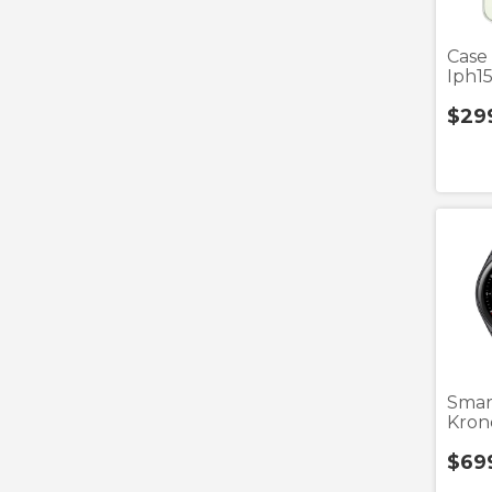
Case
Iph1
$29
Smar
Kron
Negr
$69