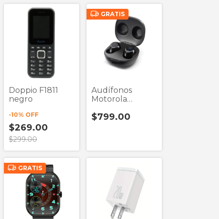
GRATIS
Doppio F1811
Audífonos
negro
Motorola
Motobuds 105
-
10
% OFF
$799.00
Negro True
Wireless
$269.00
$299.00
GRATIS