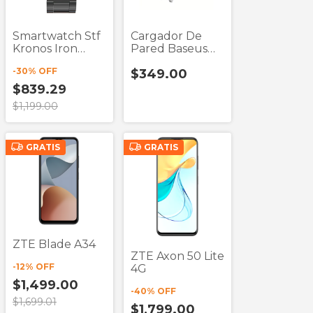
Smartwatch Stf
Cargador De
Kronos Iron
Pared Baseus
Negro Pantalla
Compact Blanco
-
30
% OFF
$349.00
2.1"
20w Salida Tipo
C
$839.29
$1,199.00
GRATIS
GRATIS
ZTE Blade A34
ZTE Axon 50 Lite
-
12
% OFF
4G
$1,499.00
-
40
% OFF
$1,699.01
$1,799.00