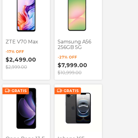
ZTE V70 Max
Samsung A56
256GB 5G
-
17
% OFF
-
27
% OFF
$2,499.00
$7,999.00
$2,999.00
$10,999.00
GRATIS
GRATIS