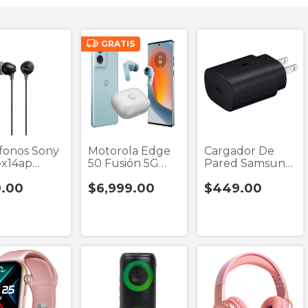
GRATIS
fonos Sony
Motorola Edge
Cargador De
x14ap
50 Fusión 5G
Pared Samsung
mm
Con Audífonos
Ta800 Negro 1
9.00
$6,999.00
$449.00
de Regalo
Puerto Tip