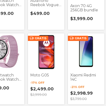
twatch
Audífono
ok Watch
Reebok Vogue
Axon 70 4G
aranja +
Stylish Tws
256GB bundle
499.00
$499.00
fonos Tws
$3,999.00
GRATIS
GRATIS
twatch
Moto G05
Xiaomi Redmi
ok Watch
14C
-
17
% OFF
-
21
% OFF
9.00
$2,499.00
$2,998.99
$2,999.00
$3,799.00