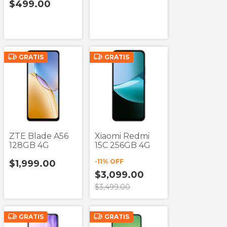
$499.00
GRATIS
GRATIS
ZTE Blade A56
Xiaomi Redmi
128GB 4G
15C 256GB 4G
-
11
% OFF
$1,999.00
$3,099.00
$3,499.00
GRATIS
GRATIS