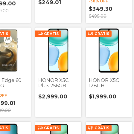
-
30
% OFF
$249.01
Transparente
Wireless
599.00
De Acrigel
$349.30
9.00
$499.00
ATIS
GRATIS
GRATIS
 Edge 60
HONOR X5C
HONOR X5C
5G
Plus 256GB
128GB
OFF
$2,999.00
$1,999.00
999.01
99.00
ATIS
GRATIS
GRATIS