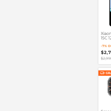
Xiao
15C 
-
7
% O
$2,
$2,99
GR