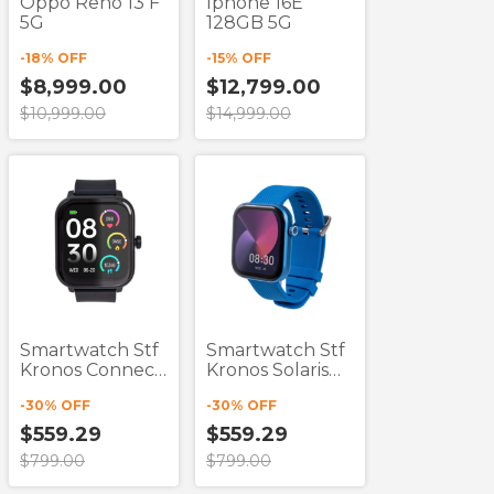
Oppo Reno 13 F
Iphone 16E
5G
128GB 5G
-
18
% OFF
-
15
% OFF
$8,999.00
$12,799.00
$10,999.00
$14,999.00
Smartwatch Stf
Smartwatch Stf
Kronos Connect
Kronos Solaris
Negro Pantalla
Pantalla 1.85"
-
30
% OFF
-
30
% OFF
1.85" GPS
$559.29
$559.29
$799.00
$799.00