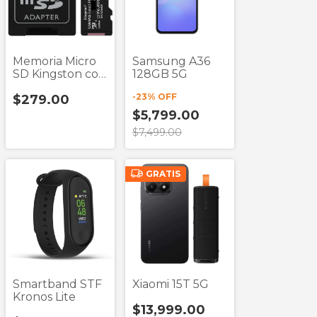
Memoria Micro
Samsung A36
SD Kingston con
128GB 5G
Adaptador
-
23
% OFF
$279.00
$5,799.00
$7,499.00
GRATIS
Smartband STF
Xiaomi 15T 5G
Kronos Lite
$13,999.00