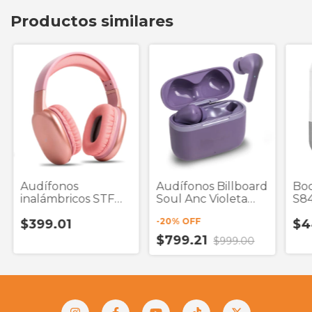
Productos similares
Audífonos
Audífonos Billboard
Boc
inalámbricos STF
Soul Anc Violeta
S84
Aurum tipo
True Wireless
Bl
-
20
% OFF
$399.01
$4
diadema bluetooth
$799.21
$999.00