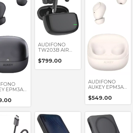
AUDIFONO
TW203B AIR
MINI 2 NEGRO
$799.00
IPX5 TRUE
WIRELESS
AUDIFONO
IFONO
AUKEY EPM3AB
EY EPM3AG
BLANCO TRUE
 TRUE
$549.00
WIRELESS
9.00
ELESS