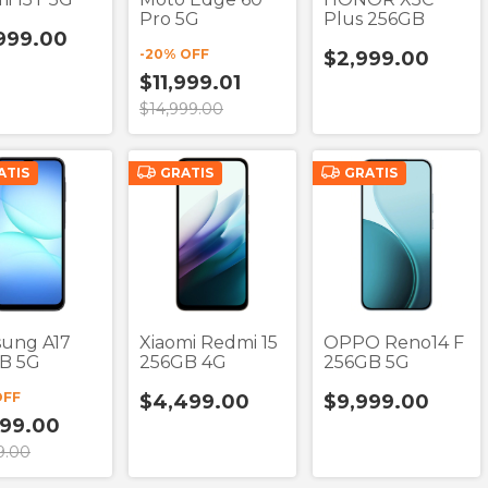
Pro 5G
Plus 256GB
,999.00
-
20
% OFF
$2,999.00
$11,999.01
$14,999.00
ATIS
GRATIS
GRATIS
ung A17
Xiaomi Redmi 15
OPPO Reno14 F
B 5G
256GB 4G
256GB 5G
OFF
$4,499.00
$9,999.00
999.00
9.00