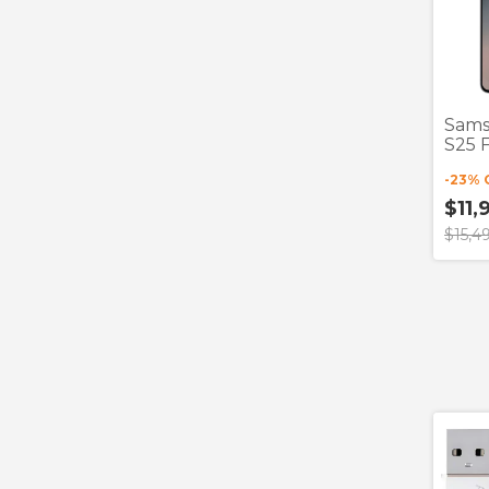
Sams
S25 
-
23
% 
$11,
$15,4