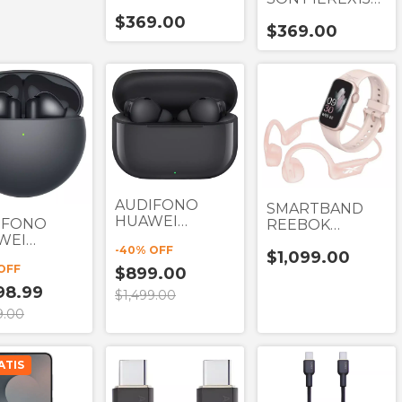
BLANCO TIPO C
NEGRO TIPO C
$369.00
$369.00
AUDIFONO
SMARTBAND
HUAWEI
IFONO
REEBOK
FREEBUDS SE 4
WEI
RUNNER PACK
-
40
% OFF
ANC NEGRO
BUDS 7i
$1,099.00
ROSA
TWS
OFF
RO TWS
$899.00
98.99
$1,499.00
9.00
ATIS