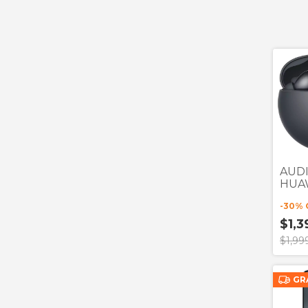
AUD
HUA
FREE
-
30
% 
NEG
$1,3
$1,99
GR