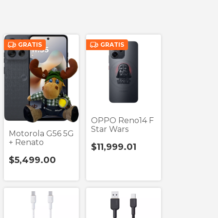
GRATIS
GRATIS
OPPO Reno14 F
Star Wars
Motorola G56 5G
+ Renato
$11,999.01
$5,499.00