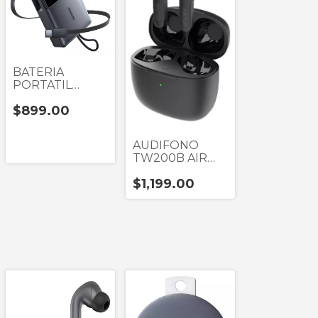
BATERIA
PORTATIL
JOYROOM
$899.00
JPR1G GRIS
RETRACTIL
DISPLAY UN
AUDIFONO
PUERTOS USB
TW200B AIR
C 10,000 mAh
NEGRO IPX7
22.5W
$1,199.00
TRUE
WIRELESS