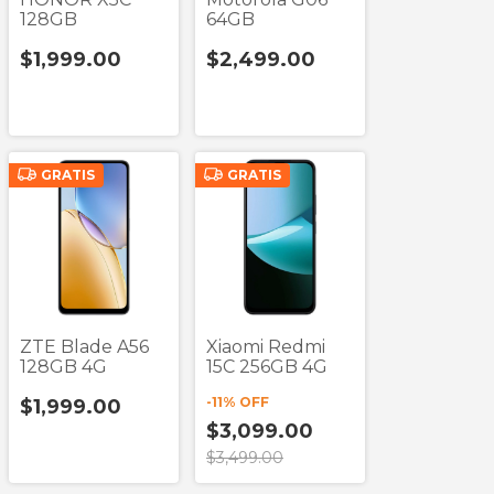
128GB
64GB
$1,999.00
$2,499.00
GRATIS
GRATIS
ZTE Blade A56
Xiaomi Redmi
128GB 4G
15C 256GB 4G
-
11
% OFF
$1,999.00
$3,099.00
$3,499.00