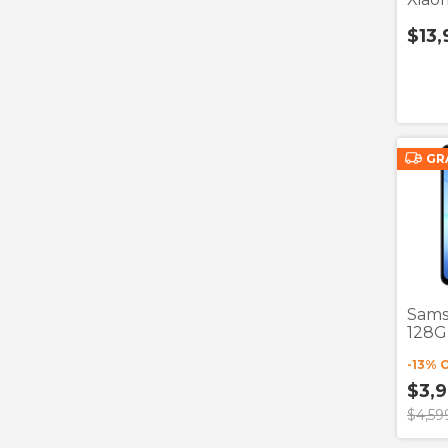
$13
GR
Sams
128G
-
13
% 
$3,
$4,59