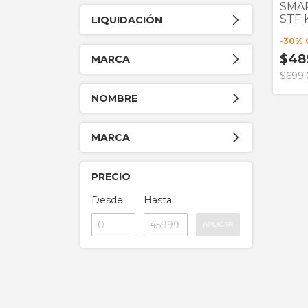
SMA
STF
LIQUIDACIÓN
TRAI
-
30
% 
W52
NEG
$48
MARCA
PANT
$699
AUD
TWS
NOMBRE
MARCA
PRECIO
Desde
Hasta
APLICAR