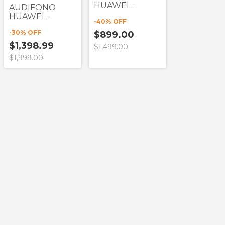
HUAWEI
AUDIFONO
FREEBUDS SE 4
HUAWEI
-
40
% OFF
ANC BLANCO
FREEBUDS 7i
TWS
-
30
% OFF
$899.00
ROSA TWS
$1,398.99
$1,499.00
$1,999.00