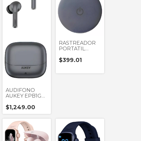
RASTREADOR
PORTATIL
AUKEY TM10G
$399.01
GRIS 80DB
AUDIFONO
AUKEY EPB1GM
GRIS TRUE
$1,249.00
WIRELESS