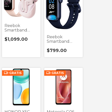
Reebok
Smartband
Reeband Fit
Reebok
$1,099.00
Pack
Smartband
Reeband
$799.00
GRATIS
GRATIS
HONOR X5C
Motorola G06