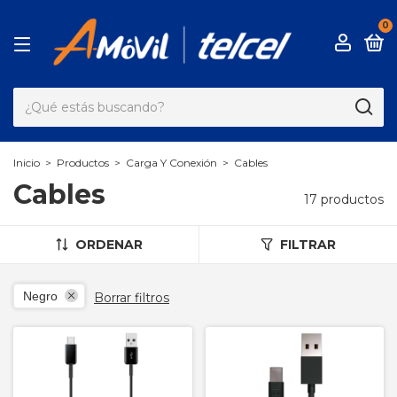
0
Inicio
>
Productos
>
Carga Y Conexión
>
Cables
Cables
17 productos
ORDENAR
FILTRAR
Negro
Borrar filtros