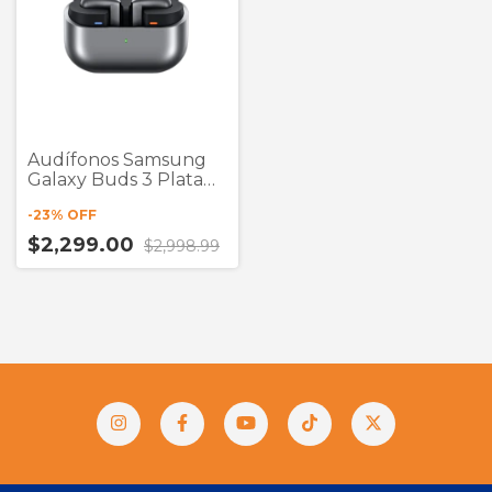
Audífonos Samsung
Galaxy Buds 3 Plata
True Wireless
-
23
% OFF
$2,299.00
$2,998.99