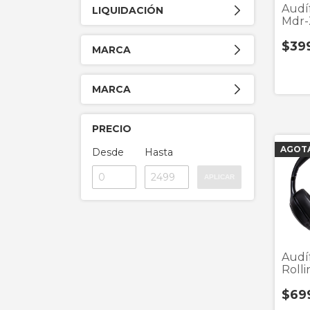
Audí
LIQUIDACIÓN
Mdr-
Negr
$39
Diad
MARCA
MARCA
PRECIO
AGOT
Desde
Hasta
APLICAR
Audí
Roll
Negr
$69
Diad
Blue