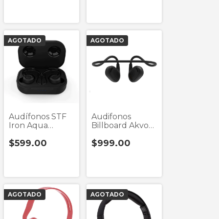
AGOTADO
AGOTADO
Audífonos STF
Audifonos
Iron Aqua
Billboard Akvo
Negro True
Bone
$599.00
$999.00
Wireless
Conduction
Negro
AGOTADO
AGOTADO