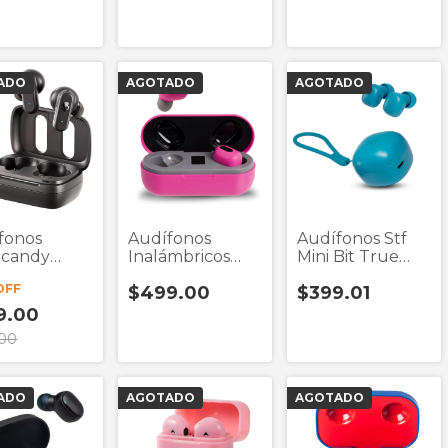
ADO
AGOTADO
AGOTADO
fonos
Audífonos
Audífonos Stf
lcandy
Inalámbricos
Mini Bit True
ámbricos
True Wireless
Wireless
OFF
$499.00
$399.01
 3
Billboard
ulares In-
Summer Rosa
9.00
.00
ADO
AGOTADO
AGOTADO