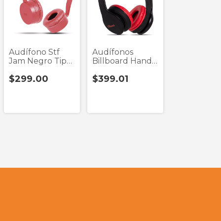
Audífono Stf
Audífonos
Jam Negro Tipo
Billboard Handy
Diadema
Beat Negro Tipo
$299.00
$399.01
Bluetooth
Diadema
Bluetooth