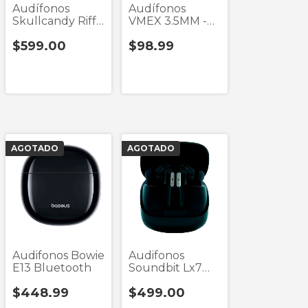
Audífonos
Audífonos
Skullcandy Riff
VMEX 3.5MM -
Negro Diadema
(Liquidación)
$599.00
$98.99
3.5MM y
Bluetooth
AGOTADO
AGOTADO
Audifonos Bowie
Audifonos
E13 Bluetooth
Soundbit Lx7
Negro True
$448.99
$499.00
Wireless