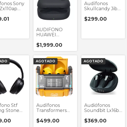
fonos Sony
Audífonos
Zx110ap
Skullcandy Jib
o Tipo
Negro 3.5MM
9.01
$299.00
ema 3.5
AUDIFONO
HUAWEI
FREEARC
$1,999.00
NEGRO TWS
ADO
AGOTADO
AGOTADO
fono Stf
Audífonos
Audiófonos
ing Stone
Transformers
Soundbit Lx16b
o Tipo
Mg-C03 Amarillo
Negro True
9.00
$499.00
$369.00
ema
True Wireless
Wireless
tooth