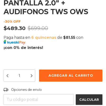
PANTALLA 2.0" +
AUDIFONOS TWS OWS
-
30
% OFF
$489.30
$699.00
Paga hasta en
6 quincenas
de
$81.55
con
¡con 0% de interés!
Entregas para el CP:
CAMBIAR CP
Opciones de envío
CALCULAR