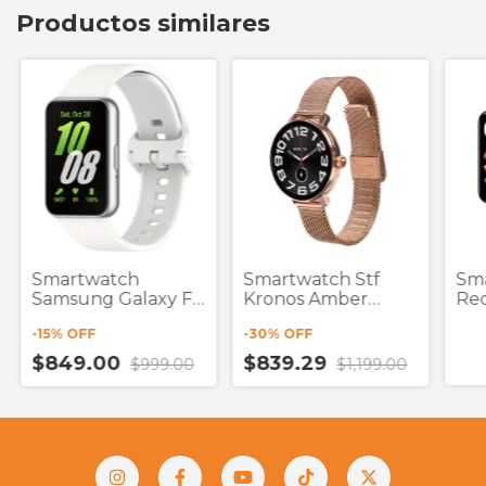
Productos similares
Smartwatch
Smartwatch Stf
Sma
Samsung Galaxy Fit
Kronos Amber
Re
3 1.6"
Dorado 1.19"
Ne
-
15
% OFF
-
30
% OFF
$849.00
$839.29
$999.00
$1,199.00