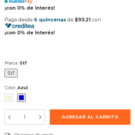
¡con 0% de interés!
Paga desde
6 quincenas
de
$93.21
con
¡con 0% de interés!
Marca:
Stf
Stf
Color:
Azul
Entregas para el CP:
CAMBIAR CP