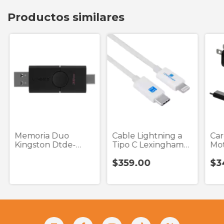
Productos similares
Memoria Duo
Cable Lightning a
Car
Kingston Dtde-
Tipo C Lexingham
Mot
32gb Negro Usb 3.2
5810 Blanco 1
Tu
$359.00
$3
Y Tip
Usb