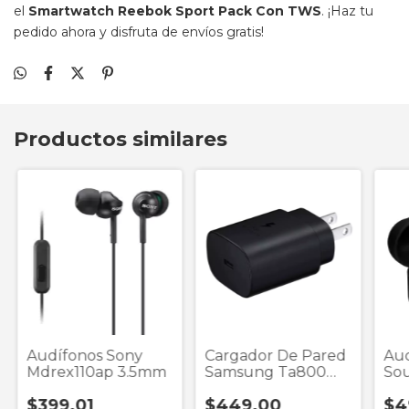
el
Smartwatch Reebok Sport Pack Con TWS
. ¡Haz tu
pedido ahora y disfruta de envíos gratis!
Productos similares
Audífonos Sony
Cargador De Pared
Aud
Mdrex110ap 3.5mm
Samsung Ta800
Sou
Negro 1 Puerto Tip
E19
$399.01
$449.00
$4
Wir