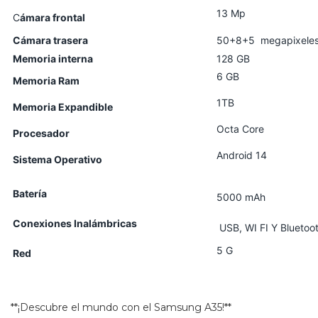
13 Mp
C
ámara frontal
Cámara trasera
50+8+5 megapixele
Memoria
interna
128 GB
6 GB
Memoria Ram
1TB
Memoria Expandible
Octa Core
Procesador
Android 14
Sistema Operativo
Batería
5000 mAh
Conexiones Inalámbricas
USB, WI FI Y Bluetoo
5 G
Red
**¡Descubre el mundo con el Samsung A35!**