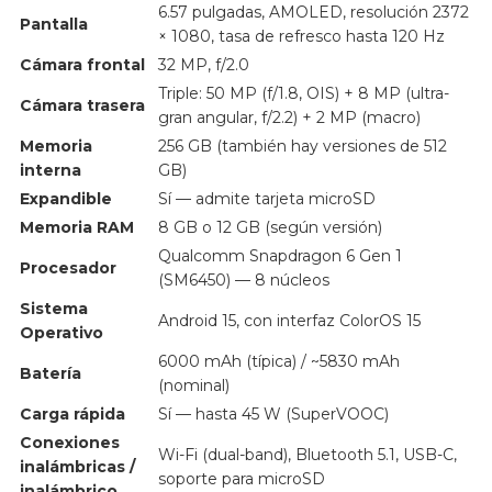
6.57 pulgadas, AMOLED, resolución 2372
Pantalla
× 1080, tasa de refresco hasta 120 Hz
Cámara frontal
32 MP, f/2.0
Triple: 50 MP (f/1.8, OIS) + 8 MP (ultra-
Cámara trasera
gran angular, f/2.2) + 2 MP (macro)
Memoria
256 GB (también hay versiones de 512
interna
GB)
Expandible
Sí — admite tarjeta microSD
Memoria RAM
8 GB o 12 GB (según versión)
Qualcomm Snapdragon 6 Gen 1
Procesador
(SM6450) — 8 núcleos
Sistema
Android 15, con interfaz ColorOS 15
Operativo
6000 mAh (típica) / ~5830 mAh
Batería
(nominal)
Carga rápida
Sí — hasta 45 W (SuperVOOC)
Conexiones
Wi-Fi (dual-band), Bluetooth 5.1, USB-C,
inalámbricas /
soporte para microSD
inalámbrico