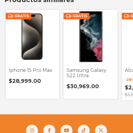
GRATIS
GRATIS
G
Iphone 15 Pro Max
Samsung Galaxy
Alc
S22 Ultra
-
28
$28,999.00
$30,969.00
$2
$3,