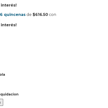
interés!
6 quincenas
de
$616.50
con
interés!
ola
iquidacion
n