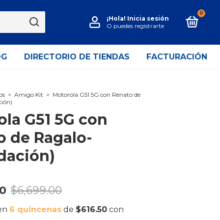
0
¡Hola!
Inicia sesión
O puedes registrarte
OG
DIRECTORIO DE TIENDAS
FACTURACIÓN
os
>
Amigo Kit
>
Motorola G51 5G con Renato de
ción)
ola G51 5G con
o de Ragalo-
dación)
00
$6,699.00
 en
6 quincenas
de
$616.50
con