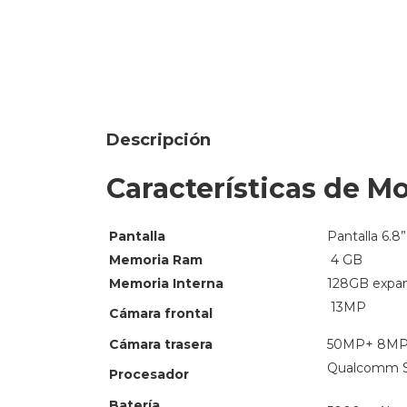
Descripción
Características de M
Pantalla
Pantalla 6.
Memoria Ram
4 GB
Memoria Interna
128GB expan
13MP
Cámara frontal
Cámara trasera
50MP+ 8MP
Qualcomm S
Procesador