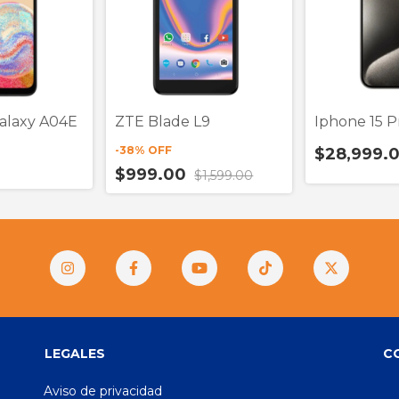
alaxy A04E
ZTE Blade L9
Iphone 15 P
-
38
% OFF
$28,999.
$999.00
$1,599.00
LEGALES
C