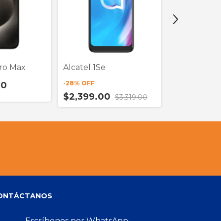
ro Max
Alcatel 1Se
ZTE Axon 50
-
28
% OFF
00
-
40
% OFF
$2,399.00
$3,319.00
$1,799.00
ONTÁCTANOS