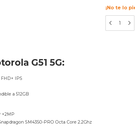
¡No te lo pi
otorola G51 5G:
8” FHD+ IPS
dible a 512GB
 +2MP
napdragon SM4350-PRO Octa Core 2.2Ghz