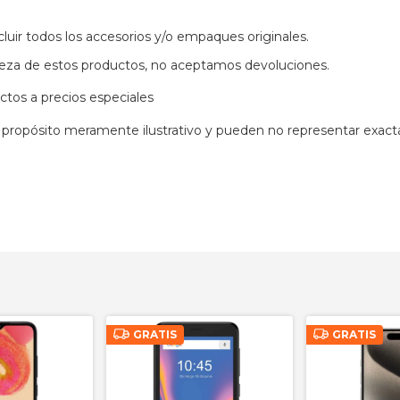
evos, pero pueden tener daños visibles en el empaque y/o algun
luir todos los accesorios y/o empaques originales.
leza de estos productos, no aceptamos devoluciones.
ctos a precios especiales
propósito meramente ilustrativo y pueden no representar exac
GRATIS
GRATIS