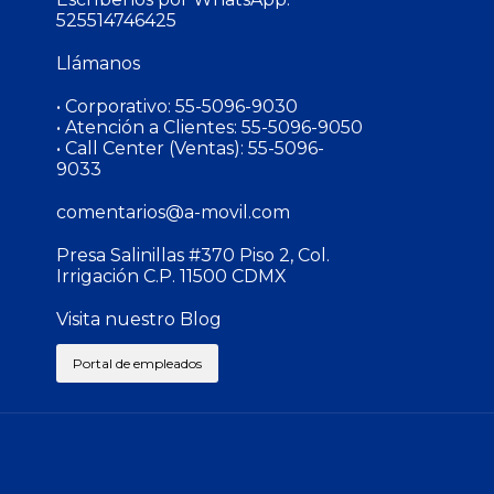
Escríbenos por WhatsApp:
525514746425
Llámanos
• Corporativo:
55-5096-9030
• Atención a Clientes:
55-5096-9050
• Call Center (Ventas):
55-5096-
9033
comentarios@a-movil.com
Presa Salinillas #370 Piso 2, Col.
Irrigación C.P. 11500 CDMX
Visita nuestro Blog
Portal de empleados