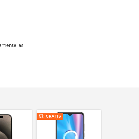
os en su
tamente las
GRATIS
GRATIS