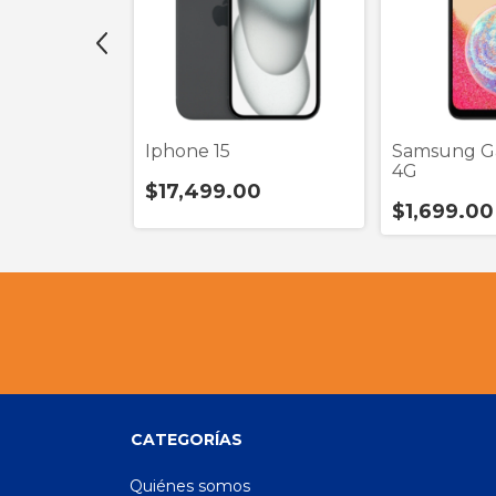
Iphone 15
Samsung G
4G
0
$17,499.00
$1,699.00
CATEGORÍAS