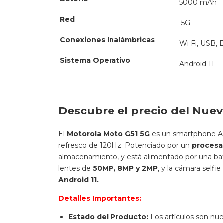
Batería
5000 mAh
Red
5G
Conexiones Inalámbricas
Wi Fi, USB, 
Sistema Operativo
Android 11
Descubre el precio del Nue
El
Motorola Moto G51 5G
es un smartphone An
refresco de 120Hz. Potenciado por un
procesa
almacenamiento, y está alimentado por una bat
lentes de
50MP, 8MP y 2MP
, y la cámara selfi
Android 11.
Detalles Importantes: