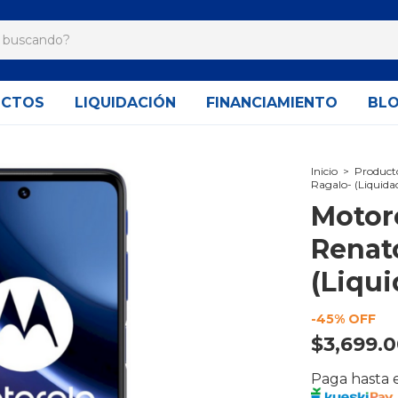
UCTOS
LIQUIDACIÓN
FINANCIAMIENTO
BL
Inicio
>
Product
Ragalo- (Liquida
Motor
Renat
(Liqui
-
45
% OFF
$3,699.
Paga hasta