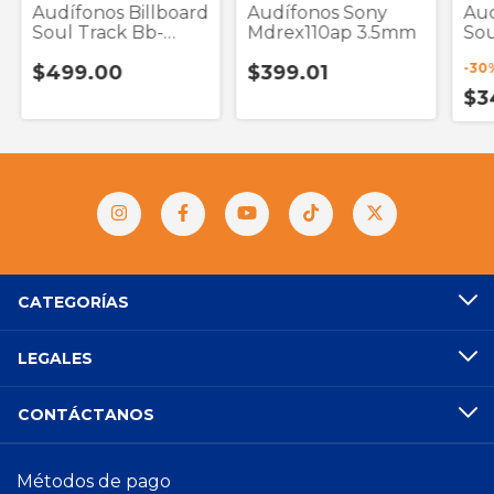
Audífonos Billboard
Audífonos Sony
Aud
Soul Track Bb-
Mdrex110ap 3.5mm
Sou
E19818 Negro True
Tru
-
30
$499.00
$399.01
Wireless
$3
CATEGORÍAS
LEGALES
CONTÁCTANOS
Métodos de pago