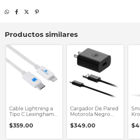
Productos similares
Cable Lightning a
Cargador De Pared
Sm
Tipo C Lexingham
Motorola Negro
Kro
5810 Blanco 1
Turbo Power 20w
$359.00
$349.00
$4
Usb + Cable Tipo C