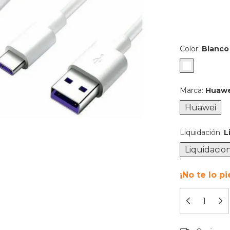
Color:
Blanco
Marca:
Huawe
Huawei
Liquidación:
L
Liquidacio
¡No te lo pi
Entregas para