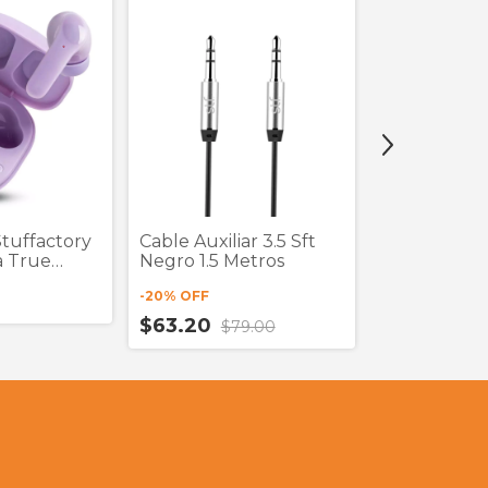
tuffactory
Cable Auxiliar 3.5 Sft
Cable Light
a True
Negro 1.5 Metros
C Lexingha
Blanco 1
-
20
% OFF
$359.00
$63.20
$79.00