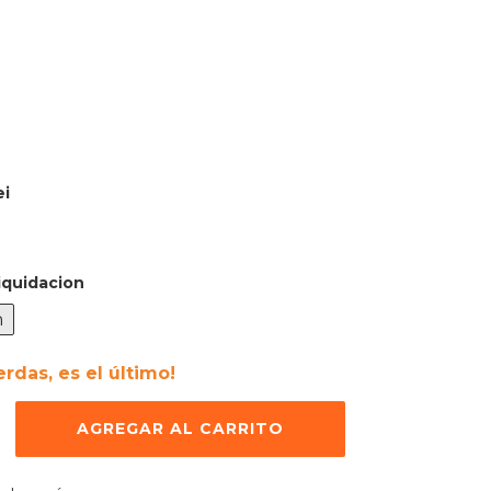
i
iquidacion
n
erdas, es el último!
 el CP:
CAMBIAR CP