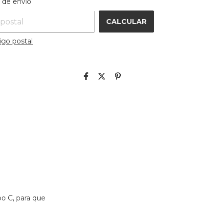
 de envío
CALCULAR
igo postal
po C, para que