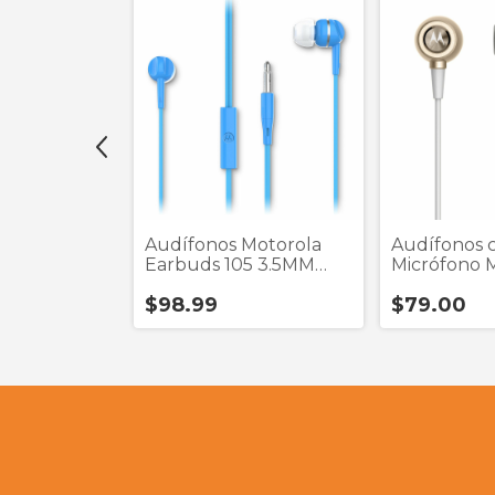
 C Samsung
Audífonos Motorola
Audífonos 
o 1.5
Earbuds 105 3.5MM
Micrófono 
(liquidacion)
Earbuds Me
$98.99
$79.00
(Liquidació