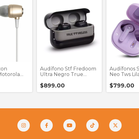
con
Audífono Stf Fredoom
Audífonos S
Motorola
Ultra Negro True
Neo Tws Lil
tal Dor
Wireless
Wireless
$899.00
$799.00
n)