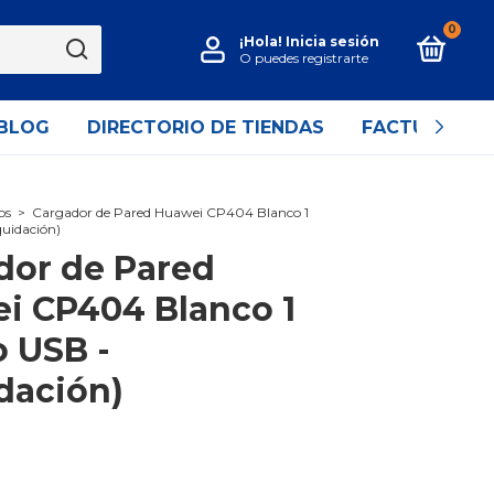
0
¡Hola!
Inicia sesión
O puedes registrarte
BLOG
DIRECTORIO DE TIENDAS
FACTURACIÓ
os
>
Cargador de Pared Huawei CP404 Blanco 1
quidación)
dor de Pared
i CP404 Blanco 1
o USB -
dación)