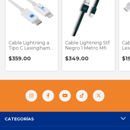
Cable Lightning a
Cable Lightning Stf
Cab
Tipo C Lexingham
Negro 1 Metro Mfi
Le
5810 Blanco 1
Pla
$359.00
$349.00
$1
CATEGORÍAS