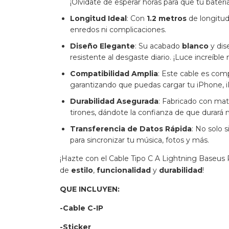
¡Olvídate de esperar horas para que tu batería
Longitud Ideal
: Con
1.2 metros
de longitud,
enredos ni complicaciones.
Diseño Elegante
: Su acabado
blanco
y dis
resistente al desgaste diario. ¡Luce increíble
Compatibilidad Amplia
: Este cable es comp
garantizando que puedas cargar tu iPhone, i
Durabilidad Asegurada
: Fabricado con mater
tirones, dándote la confianza de que durará
Transferencia de Datos Rápida
: No solo 
para sincronizar tu música, fotos y más.
¡Hazte con el Cable Tipo C A Lightning Baseus 
de
estilo
,
funcionalidad
y
durabilidad
!
QUE INCLUYEN:
-Cable C-IP
-Sticker