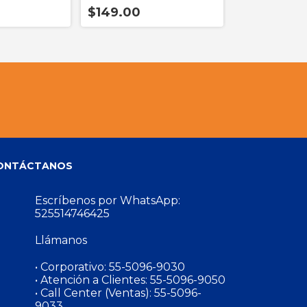
Carga Ultr
$149.00
$129.00
ONTÁCTANOS
Escríbenos por WhatsApp:
525514746425
Llámanos
• Corporativo:
55-5096-9030
• Atención a Clientes:
55-5096-9050
• Call Center (Ventas):
55-5096-
9033