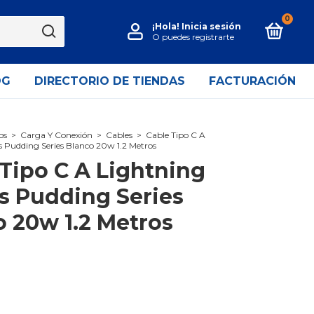
0
¡Hola!
Inicia sesión
O puedes registrarte
OG
DIRECTORIO DE TIENDAS
FACTURACIÓN
os
>
Carga Y Conexión
>
Cables
>
Cable Tipo C A
 Pudding Series Blanco 20w 1.2 Metros
Tipo C A Lightning
s Pudding Series
o 20w 1.2 Metros