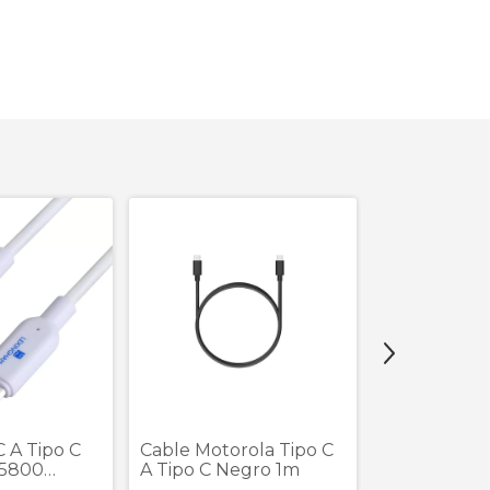
C A Tipo C
Cable Motorola Tipo C
Cable Light
 5800
A Tipo C Negro 1m
Negro Gris 
tr