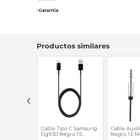
-Garantia
Productos similares
Cable Tipo C Samsung
C 3.0
Cable Auxili
Dg930 Negro 1.5
5760 Plata 1
Negro 1.5 M
Metros