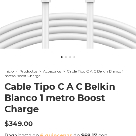
Inicio
>
Productos
>
Accesorios
>
Cable Tipo C A C Belkin Blanco 1
metro Boost Charge
Cable Tipo C A C Belkin
Blanco 1 metro Boost
Charge
$349.00
Paga hasta en
6 quincenas
de
$58.17
con