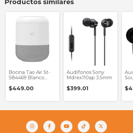
Productos similares
Bocina Tao Air St-
Audífonos Sony
Aud
S84469 Blanco
Mdrex110ap 3.5mm
Sou
Bluetooth
E19
$449.00
$399.01
$4
Wir