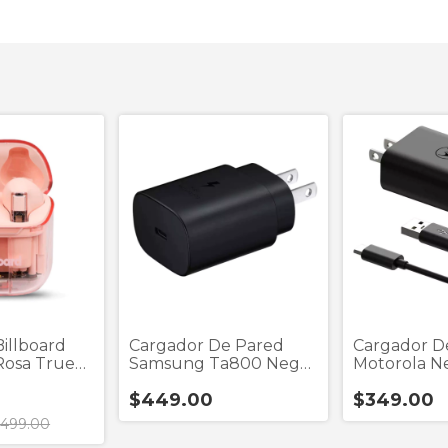
illboard
Cargador De Pared
Cargador D
Rosa True
Samsung Ta800 Negro
Motorola N
1 Puerto Tip
Power 20w 
$449.00
$349.00
Cable Tipo 
499.00