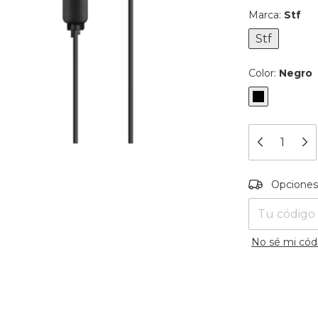
Marca:
Stf
Stf
Color:
Negro
Entregas para
Opciones
No sé mi cód