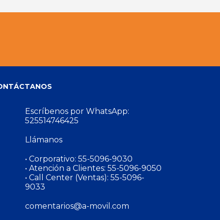
ONTÁCTANOS
Escríbenos por WhatsApp:
525514746425
Llámanos
• Corporativo:
55-5096-9030
• Atención a Clientes:
55-5096-9050
• Call Center (Ventas):
55-5096-
9033
comentarios@a-movil.com