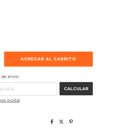
 el CP:
CAMBIAR CP
 de envío
CALCULAR
igo postal