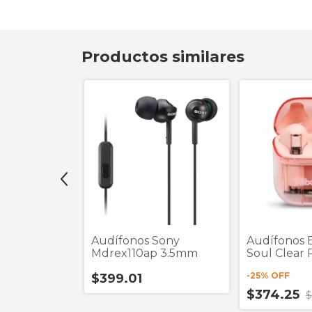
Productos similares
cro SD
Audífonos Sony
Audífonos B
on
Mdrex110ap 3.5mm
Soul Clear 
Wireless
-
25
% OFF
$399.01
$374.25
$