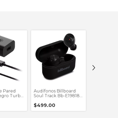
e Pared
Audífonos Billboard
Audífonos 
egro Turbo
Soul Track Bb-E19818
Mdrex14ap
Usb +
Negro True Wireless
$499.00
C
$189.00