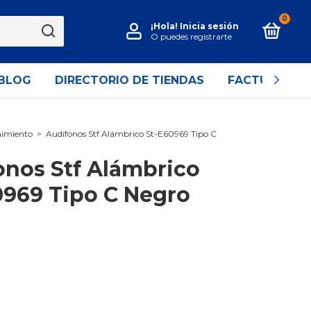
0
¡Hola!
Inicia sesión
O puedes registrarte
BLOG
DIRECTORIO DE TIENDAS
FACTURACIÓ
nimiento
>
Audífonos Stf Alámbrico St-E60969 Tipo C
onos Stf Alámbrico
0969 Tipo C Negro