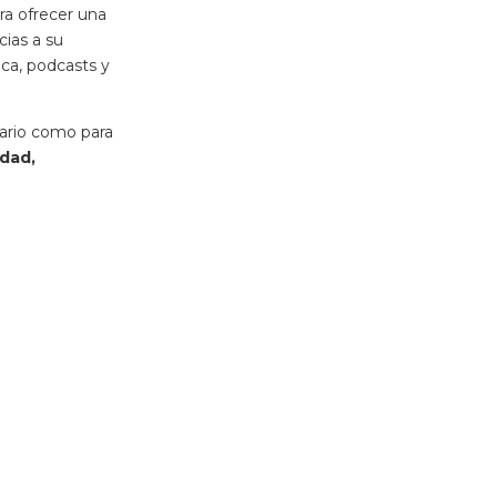
ra ofrecer una
cias a su
ica, podcasts y
iario como para
idad,