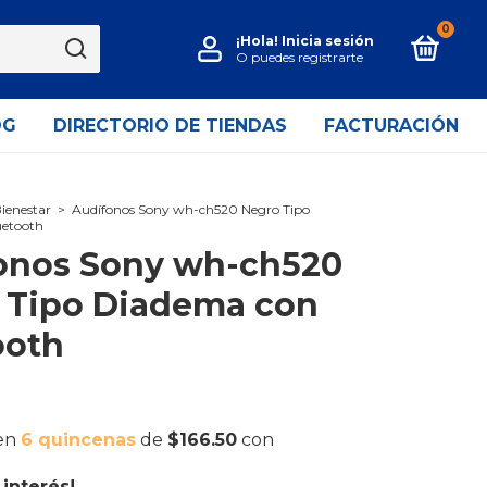
0
¡Hola!
Inicia sesión
O puedes registrarte
OG
DIRECTORIO DE TIENDAS
FACTURACIÓN
Bienestar
>
Audífonos Sony wh-ch520 Negro Tipo
uetooth
onos Sony wh-ch520
 Tipo Diadema con
ooth
 en
6 quincenas
de
$166.50
con
interés!