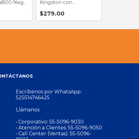
a800 Negro
Kingston con
Mdrex110ap
p
Adaptador
$279.00
$399.01
ONTÁCTANOS
Escríbenos por WhatsApp:
525514746425
Llámanos
• Corporativo:
55-5096-9030
• Atención a Clientes:
55-5096-9050
• Call Center (Ventas):
55-5096-