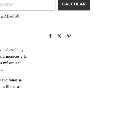
CALCULAR
igo postal
idad estable y 
s armónicos y la 
a música a tu 
da. 
 audífonos se 
s libres, así 