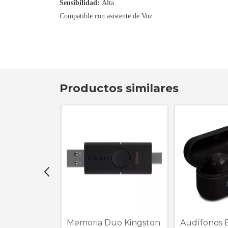
Sensibilidad:
Alta
Compatible con asistente de Voz
Productos similares
 STF Kronos
Memoria Duo Kingston
Audífonos B