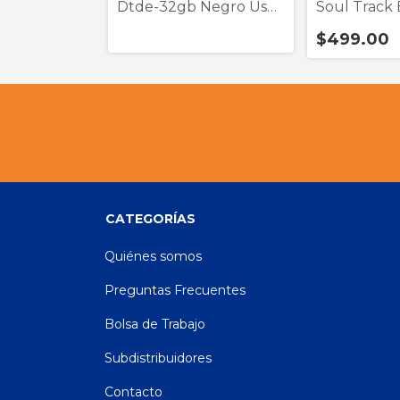
Dtde-32gb Negro Usb
Soul Track
3.2 Y Tip
Negro True
$499.00
CATEGORÍAS
Quiénes somos
Preguntas Frecuentes
Bolsa de Trabajo
Subdistribuidores
Contacto