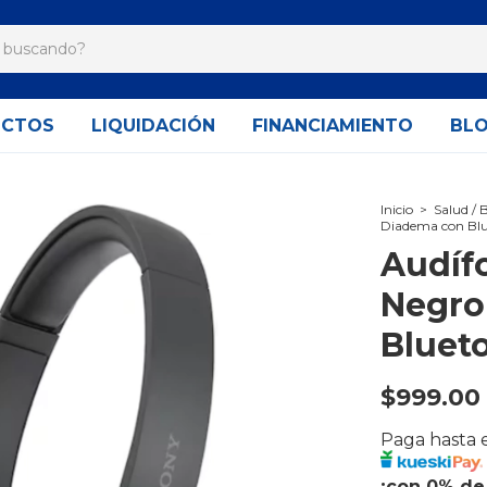
UCTOS
LIQUIDACIÓN
FINANCIAMIENTO
BL
Inicio
>
Salud / 
Diadema con Bl
Audíf
Negro
Bluet
$999.00
Paga hasta
¡con 0% de 