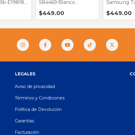
 Bb-E19818
S84469 Blanco
Samsung T
 Wireless
Bluetooth
1 Puerto Ti
$449.00
$449.00
LEGALES
C
Aviso de privacidad
Términos y Condiciones
Política de Devolución
Garantías
Facturación