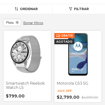
ORDENAR
FILTRAR
Plata
Borrar filtros
GRATIS
AGOTADO
Smartwatch Reebok
Motorola G53 5G
Watch LS
-
44
% OFF
$799.00
$2,799.00
$4,999.00