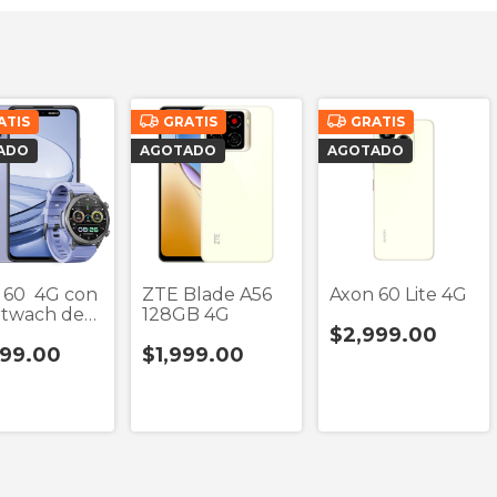
ATIS
GRATIS
GRATIS
ADO
AGOTADO
AGOTADO
 60 4G con
ZTE Blade A56
Axon 60 Lite 4G
twach de
128GB 4G
$2,999.00
lo
699.00
$1,999.00