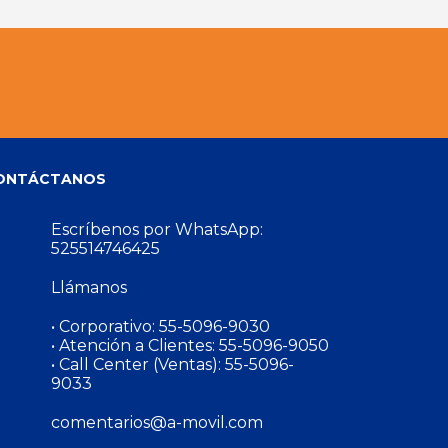
ONTÁCTANOS
Escríbenos por WhatsApp:
525514746425
Llámanos
• Corporativo:
55-5096-9030
• Atención a Clientes:
55-5096-9050
• Call Center (Ventas):
55-5096-
9033
comentarios@a-movil.com