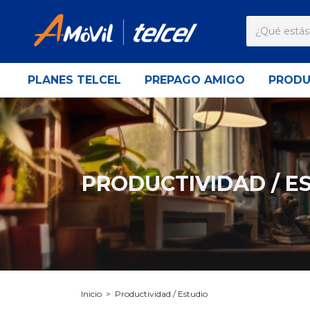
PLANES TELCEL
PREPAGO AMIGO
PROD
PRODUCTIVIDAD / E
Inicio
>
Productividad / Estudio