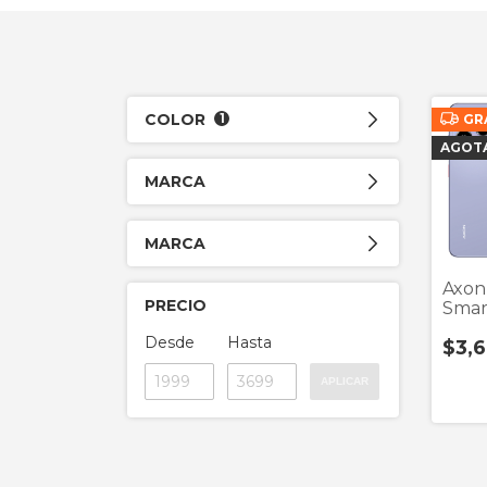
COLOR
1
GR
AGOT
MARCA
MARCA
Axon
PRECIO
Smar
Rega
Desde
Hasta
$3,
APLICAR