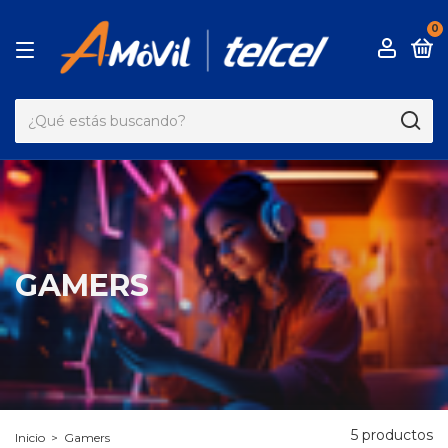
0
GAMERS
5 productos
Inicio
>
Gamers