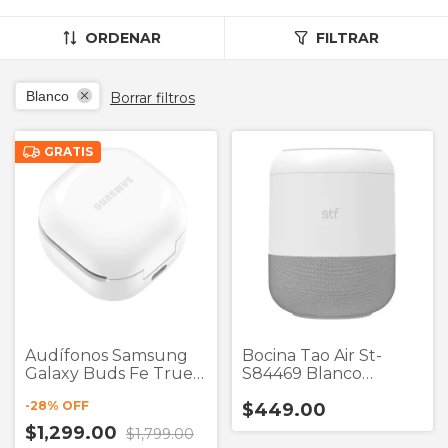
ORDENAR
FILTRAR
Blanco
Borrar filtros
GRATIS
Audífonos Samsung
Bocina Tao Air St-
Galaxy Buds Fe True
S84469 Blanco
Wireless
Bluetooth
-
28
% OFF
$449.00
$1,299.00
$1,799.00