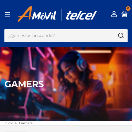
0
GAMERS
Inicio
>
Gamers